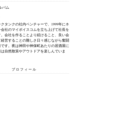
クタンクの社内ベンチャーで、1999年にネ
チ会社のマイボイスコムを立ち上げて社長を
す。会社を作ることより続けること、良い会
て経営することの難しさ日々感じながら奮闘
日です。夜は神田や神保町あたりの居酒屋に
日は自然散策やアウトドアを楽しんでいま
プロフィール