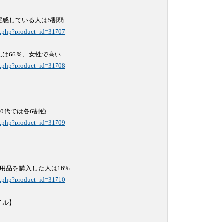
il.php?product_id=31707
il.php?product_id=31708
il.php?product_id=31709


il.php?product_id=31710
ル】
