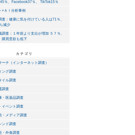
am45％、Facebook37％、 TikTok15％
ト×ＡＩ分析事例
調査：健康に気を付けている人は71％、
から減少
識調査：１年前より支出が増加 ５７％、
、購買意欲も低下
カテゴリ
サーチ（インターネット調査）
ィング調査
タイル調査
電調査
康・医薬品調査
・イベント調査
信・メディア調査
レンド調査
売・外食調査