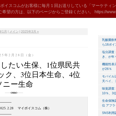
イボイスコムがお客様に毎月１回お送りしている「マーケティン
は、以下のページからご登録ください。 https://www.myvoice
5年1月
|
メイン
|
2025年3月 »
乳酸菌飲
ら16ポ
塩分調査
25年2月28日 (金)
き、が年
したい生保、1位県民共
機能性表
が26％
ック、3位日本生命、4位
モバイル決
ソニー生命
天ペイ、
味覚調査:
10％、3
生命保険
-----------

位 アフラ
17】 2025. 2.28 　マイボイスコム（株）
SNS利用
-----------
