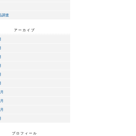
品調査
アーカイブ
月
月
月
月
月
月
2月
1月
0月
月
プロフィール