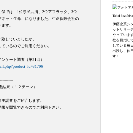
保では、1位県民共済、2位アフラック、3位

Takai kazuhisa
フネット生命、になりました。生命保険会社の

伊藤忠系シン
ます。

ットリサー
やっていま
致していましたか。

社を目指し
している毎
ているのでご利用ください。

出没し、休
す！
ンケート調査（第21回）

tail.php?product_id=31706
-----------

査結果（１２テーマ）

-----------

主調査をご紹介します。

果が閲覧できるのでご利用下さい。
