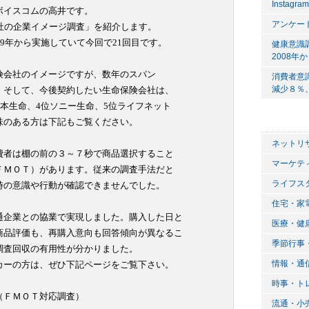
Instagr
イスコムの高井です。

アンケー
社の企業イメージ調査」を紹介します。

9年から実施していて今回で21回目です。

健康意識
2008年
会社のイメージですが、数年のスパン

消費者意
減少８％
そして、今後契約したい生命保険会社は、

本生命、4位ソニー生命、5位ライフネット

のある方は下記もご覧ください。

ネットリ
者は棚の前の３～７秒で商品選択すること

マーケテ
ＭＯＴ）があります。従来の調査手法だと

ライフス
の意識や行動が確認できませんでした。

住宅・家
企業との協業で実現しました。購入した日と

医療・健
品評価も、再購入意向も回答傾向が異なるこ

季節行事
査回収の有用性が分かりました。

情報・通
ーの方は、ぜひ下記ページをご覧下さい。

時事・ト
ＦＭＯＴ対応調査）

流通・小