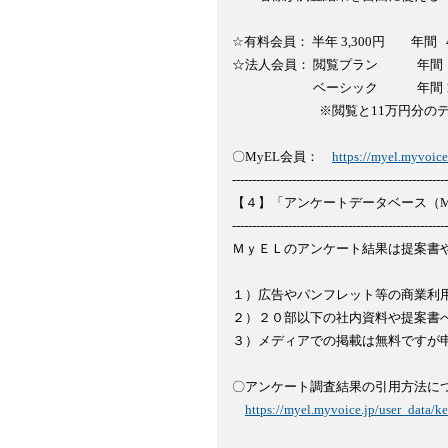
☆有料会員： 半年 3,300円　　年間   
☆法人会員： 閲覧プラン　　　年間  55,
　　　　　　 ベーシック　　　年間 110
　　　　　　   ※閲覧と11万円分
〇MyEL会員：　
https://myel.myvoice
------------------------------------------------------
【４】「アンケートデータベース（My
------------------------------------------------------
ＭｙＥＬのアンケート結果は提案書や
１）広告やパンフレット等の商業利用
２）２０部以下の社内資料や提案書へ
３）メディアでの掲載は無料ですが申
〇アンケート調査結果の引用方法につ
https://myel.myvoice.jp/user_data/ke