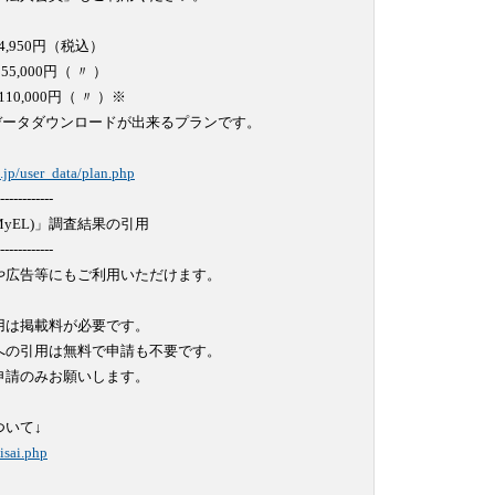
4,950円（税込）

000円（ 〃 ）

,000円（ 〃 ）※

のデータダウンロードが出来るプランです。

.jp/user_data/plan.php
------------

EL)」調査結果の引用

------------

広告等にもご利用いただけます。

は掲載料が必要です。

の引用は無料で申請も不要です。

請のみお願いします。

いて↓

isai.php