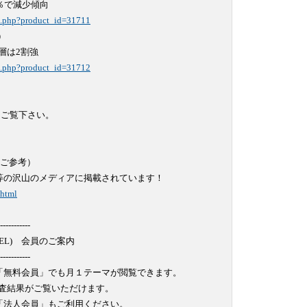
il.php?product_id=31711


il.php?product_id=31712
ご参考）

.html
-----------

L)　会員のご案内

-----------

は「無料会員」でも月１テーマが閲覧できます。

調査結果がご覧いただけます。

法人会員」もご利用ください。
