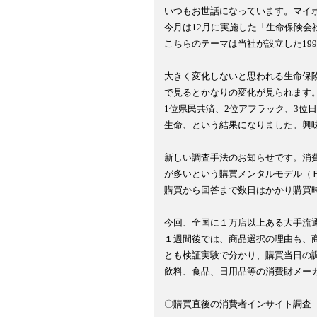
いつもお世話になっています。マイボ
今月は12月に実施した「生命保険会
こちらのテーマは当社が設立した199
大きく変化しないと思われる生命保険
で見るとかなりの変化が見られます。
1位県民共済、2位アフラック、3位日
生命、という結果になりました。興味
新しい調査手法のお知らせです。消費
が多いという購買メンタルモデル（Ｆ
購買から回答まで数日はかかり購買時
今回、全国に１万店以上ある大手流通
１週間後では、商品選択の理由も、商
とも検証実験で分かり、購買当日の調
飲料、食品、日用品等の消費財メーカ
〇購買直後の消費者インサイト調査（