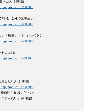
il.php?product_id=31701
il.php?product_id=31702
il.php?product_id=31703
il.php?product_id=31704
il.php?product_id=31705
）※前記ご参照ください。

ずれもない」が5割強
