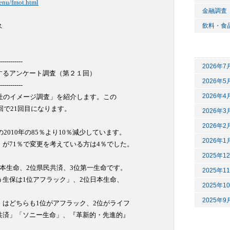
enu/fmot.html
金融調査


飲料・食
-----------

2026年7
るアンケート調査（第２１回）

2026年5
-----------

2026年4
社のイメージ調査」を紹介します。この

回で21回目になります。

2026年3
2026年2
2010年の85％より10％減少しています。

2026年1
が71％で変更を考えている方は4％でした。

2025年1
本生命、2位県民共済、3位第一生命です。

2025年1
生保は1位アフラック」、2位日本生命、

2025年1
2025年9
はどちらも1位がアフラック、2位がライフ

済」「ソニー生命」、『革新的・先進的』


