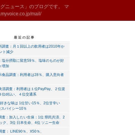
グニュース」のブログです。 マ
.co.jp/mail/
最近の記事
料調査：月１回以上の飲用者は2010年か
イント減少
：塩分摂取に留意59％、塩味のものが好
々増加
示食品調査：利用者は28％、購入意向者
済調査：利用者は１位PayPay、２位楽
３位d払い、４位交通系
 好きな味は 1位甘い15％、2位甘辛い
位スパイシー10％
調査：加入したい生保：1位 県民共済、2
ック、3位 日本生命、4位 ソニー生命
調査： LINE90％、X50％、