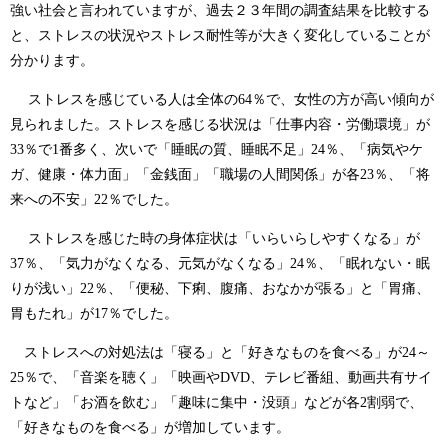
強い社会と言われていますが、過去２３年間の調査結果を比較する
と、ストレスの状況やストレス耐性等が大きく変化していることが
分かります。
ストレスを感じている人は全体の64％で、女性の方が高い傾向が
見られました。ストレスを感じる状況は「仕事内容・労働環境」が
33％で1番多く、次いで「睡眠の質、睡眠不足」24％、「病気やケ
ガ、健康・体力面」「金銭面」「職場の人間関係」が各23％、「将
来への不安」22％でした。
ストレスを感じた時の身体症状は「いらいらしやすくなる」が
37％、「気力がなくなる、元気がなくなる」24％、「眠れない・眠
りが浅い」22％、「便秘、下痢、腹痛、おなかが張る」と「胃痛、
胃もたれ」が17％でした。
ストレスへの対処法は「寝る」と「好きなものを食べる」が24～
25％で、「音楽を聴く」「映画やDVD、テレビ番組、動画共有サイ
トなど」「お酒を飲む」「趣味に集中・没頭」などが各2割弱で、
「好きなものを食べる」が増加しています。