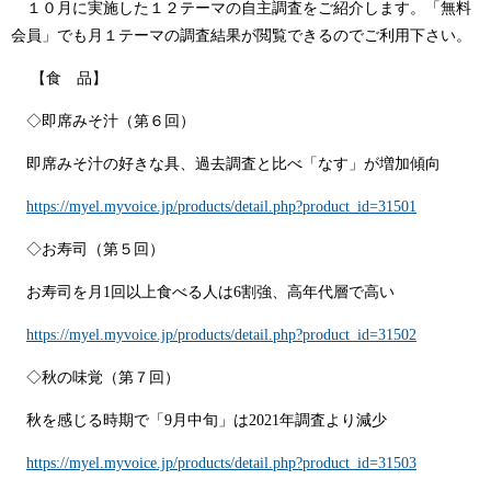
１０月に実施した１２テーマの自主調査をご紹介します。「無料
会員」でも月１テーマの調査結果が閲覧できるのでご利用下さい。
【食 品】
◇即席みそ汁（第６回）
即席みそ汁の好きな具、過去調査と比べ「なす」が増加傾向
https://myel.myvoice.jp/products/detail.php?product_id=31501
◇お寿司（第５回）
お寿司を月1回以上食べる人は6割強、高年代層で高い
https://myel.myvoice.jp/products/detail.php?product_id=31502
◇秋の味覚（第７回）
秋を感じる時期で「9月中旬」は2021年調査より減少
https://myel.myvoice.jp/products/detail.php?product_id=31503