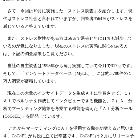
さて、今回は10月に実施した「ストレス調査」を紹介します。現
代はストレス社会と言われていますが、回答者の64％がストレスを
感じていると答えています。
また、ストレス耐性がある方は56％で過去14年に11％も減少して
いるのが気になりました。現在のストレスの実態に関心のある方
は、下記の調査結果もご覧ください。
当社の自主調査は1998年から毎月実施していて今月で317回です。
そして、「アンケートデータベース（MyEL）」には約3,700件の１
万人調査が蓄積しています。
現在この大量のインサイトデータを生成ＡＩに学習させて、１）
ＡＩでペルソナを作成してインタビューできる機能と、２）ＡＩ分
析でマーケティング施策を考案する機能を備えた「ＡＩ分析ツール
(CoCoEL)」を開発しています。
これからマーケティングにＡＩを活用する機会が増えると思いま
す。CoCoEL がお役に立てば幸甚です。CoCoELは２月にリリース予