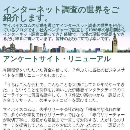
インターネット調査の世界をご
紹介します。
マイボイスコムの活動を通じてインターネット調査の世界を紹介し
ているブログです。社内ベンチャーで設立して1998年の黎明期から
インターネット調査に携ってきた経験で、市場の現状や課題もでき
るだけ率直に書いています。皆様のお役に立てば幸いです。
アンケートサイト・リニューアル
今回増資をいただいた資金を使って、７年ぶりに当社のビジネスサ
イトを全面リニューアルしました。
「うちはこんな会社で、こんなことを大切にして２０年間やってき
た。」ということを制作をお願いした伊藤忠インタラクティブのコ
ピーライターに何度も話をして、３０件近い案の中から「課題と向
き合うリサーチ。」のキャッチコピーを選びました。
マイボイスコムは、大手リサーチ会社の様な「機械的な流れ作業
で、多くの分業制で行うリサーチ」ではなく、「専門リサーチャー
が親切丁寧に、最初から最後まで一貫して対応する、人が中心のリ
サーチを提供している」ことをお伝えしたかったので、「課題と向